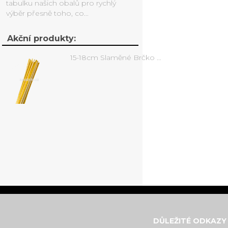
tabulku našich obalů pro rychlý
výběr přesně toho, co...
Akční produkty:
15-18cm Slaměné Brčko na pití - prodej po kusech
DŮLEŽITÉ ODKAZY