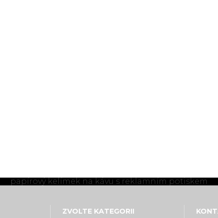
papírový kelímek na kávu s reklamním potiskem
ZVOLTE KATEGORII
KONT