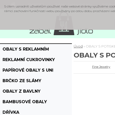
NABÍDKA
O nás a naše produkty
Potisk 
S cílem usnadnit uživatelům používat naše webové stránky využíváme cookies
rámci zachování funkčnosti webu používány po celou dobu procházení web
Úvod
»
OBALY S POTISK
OBALY S REKLAMNÍM
OBALY S P
POTISKEM
REKLAMNÍ CUKROVINKY
Fine Jewelry
PAPÍROVÉ OBALY S UNI
POTISKEM
BRČKO ZE SLÁMY
OBALY Z BAVLNY
BAMBUSOVÉ OBALY
DŘÍVKA