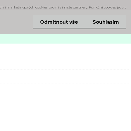
ch i marketingových cookies pro nás i naše partnery. Funkční cookies jsou v
Odmítnout vše
Souhlasím