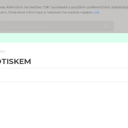
na míru
Jak objednat?
Kontakt
. Kliknutím na tlačítko "OK" souhlasíte s použitím preferenčních, statistický
em. Podrobné informace a nastavení ke cookies najdete
zde
.
EM
OTISKEM