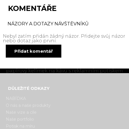
KOMENTÁŘE
NÁZORY A DOTAZY NÁVŠTĚVNÍKŮ
Nebyl zatím přidán žádný názor. Přidejte svůj názor
nebo dotaz jako první.
Přidat komentář
papírový kelímek na kávu s reklamním potiskem
DŮLEŽITÉ ODKAZY
NABÍDKA
O nás a naše produkty
Naše vize a cíle
Naše portfolio
Potisk na míru