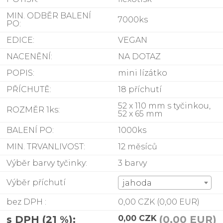
MIN. ODBĚR BALENÍ
7000ks
PO:
EDICE:
VEGAN
NACENĚNÍ:
NA DOTAZ
POPIS:
mini lízátko
PŘÍCHUTĚ:
18 příchutí
52 x 110 mm s tyčinkou,
ROZMĚR 1ks:
52 x 65 mm
BALENÍ PO:
1000ks
MIN. TRVANLIVOST:
12 měsíců
Výběr barvy tyčinky:
3 barvy
Výběr příchutí
jahoda
bez DPH :
0,00 CZK
(0,00 EUR)
s DPH (21 %):
0,00 CZK
(0,00 EUR)