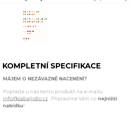
KOMPLETNÍ SPECIFIKACE
MÁJEM O NEZÁVAZNÉ NACENĚNÍ?
Poptejte u nás tento produkt na e-mailu :
info@zabaljidlo.cz
. Připravíme Vám co
nejnižší
nabídku
!