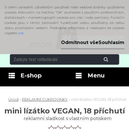
S cílem usnadnit uživatelům používat naše webové stránky využíváme
cookies. Kliknutím na tlačítko "OK" souhlasíte s použitím preferenčních,
statistických i marketingových cookies pro nás i naše partnery. Funkční
cookies jsou v rámci zachování funkčnosti webu používány po celou
dobu procházení webem. Podrobné informace a nastavení ke cookies
najdete
zde
.
Odmítnout vše
Souhlasím
E-shop
Menu
Úvod
»
REKLAMNÍ CUKROVINKY
»
mini lízátko VEGAN, 18 příchutí
mini lízátko VEGAN, 18 příchutí
reklamní sladkost s vlastním potiskem